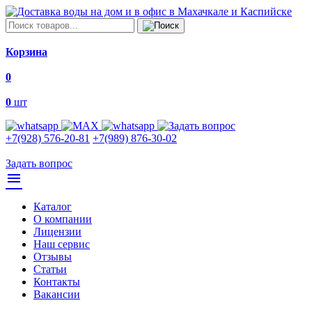
Корзина
0
0
шт
+7(928) 576-20-81
+7(989) 876-30-02
Задать вопрос
menu
Каталог
О компании
Лицензии
Наш сервис
Отзывы
Статьи
Контакты
Вакансии