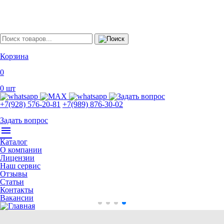
Корзина
0
0
шт
+7(928) 576-20-81
+7(989) 876-30-02
Задать вопрос
menu
Каталог
О компании
Лицензии
Наш сервис
Отзывы
Статьи
Контакты
Вакансии