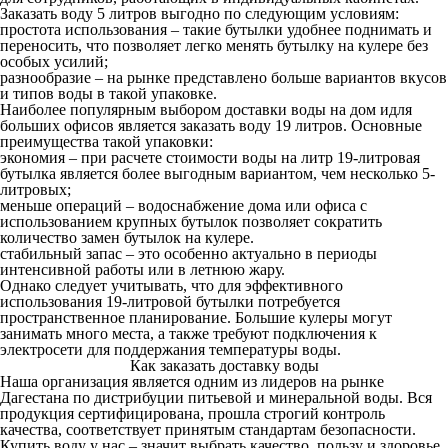
З
аказать воду 5 литров
выгодно по следующим условиям:
простота использования – такие бутылки удобнее поднимать и
переносить, что позволяет легко менять бутылку на кулере без
особых усилий;
разнообразие – на рынке представлено больше вариантов вкусов
и типов воды в такой упаковке.
Наиболее популярным выбором
доставки воды на дом
идля
больших офисов является
заказать воду 19 литров
. Основные
преимущества такой упаковки:
экономия – при расчете стоимости воды на литр 19-литровая
бутылка является более выгодным вариантом, чем несколько 5-
литровых;
меньше операций – водоснабжение дома или офиса с
использованием крупных бутылок позволяет сократить
количество замен бутылок на кулере.
стабильный запас – это особенно актуально в периоды
интенсивной работы или в летнюю жару.
Однако следует учитывать, что для эффективного
использования 19-литровой бутылки потребуется
пространственное планирование. Большие кулеры могут
занимать много места, а также требуют подключения к
электросети для поддержания температуры воды.
Как заказать доставку воды
Наша организация является одним из лидеров на рынке
Дагестана по дистрибуции питьевой и минеральной воды. Вся
продукция сертифицирована, прошла строгий контроль
качества, соответствует принятым стандартам безопасности.
Купить воду
у нас – значит выбрать качество, пользу и здоровье