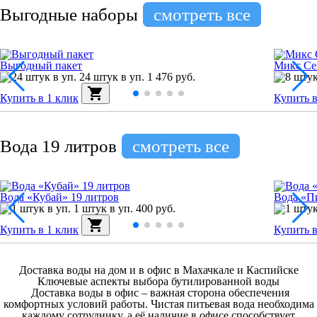
Выгодные наборы
смотреть все
Выгодный пакет
Микс С
24 штук в уп.
1 476 руб.
shopping_cart
Купить в 1 клик
Купить в
Вода 19 литров
смотреть все
Вода «Кубай» 19 литров
Вода «П
1 штук в уп.
400 руб.
shopping_cart
Купить в 1 клик
Купить в
Доставка воды на дом и в офис в Махачкале и Каспийске
Ключевые аспекты выбора бутилированной воды
Доставка воды в офис
– важная сторона обеспечения
комфортных условий работы. Чистая питьевая вода необходима
каждому сотруднику, а её наличие в офисе способствует