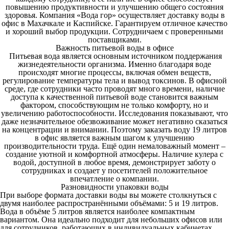
повышению продуктивности и улучшению общего состояния
здоровья. Компания «Вода гор» осуществляет
доставку воды в
офис
в Махачкале и Каспийске
. Гарантируем отличное качество
и хороший выбор продукции. Сотрудничаем с проверенными
поставщиками.
Важность питьевой воды в офисе
Питьевая вода является основным источником поддержания
жизнедеятельности организма. Именно благодаря воде
происходят многие процессы, включая обмен веществ,
регулирование температуры тела и вывод токсинов. В офисной
среде, где сотрудники часто проводят много времени, наличие
доступа к качественной питьевой воде становится важным
фактором, способствующим не только комфорту, но и
увеличению работоспособности. Исследования показывают, что
даже незначительное обезвоживание может негативно сказаться
на концентрации и внимании. Поэтому
заказать воду 19 литров
в офис является важным шагом к улучшению
производительности труда. Ещё один немаловажный момент –
создание уютной и комфортной атмосферы. Наличие кулера с
водой, доступной в любое время, демонстрирует заботу о
сотрудниках и создает у посетителей положительное
впечатление о компании.
Разновидности упаковки воды
При выборе формата
д
оставки воды
вы можете столкнуться с
двумя наиболее распространёнными объёмами: 5 и 19 литров.
Вода в объёме 5 литров является наиболее компактным
вариантом. Она идеально подходит для небольших офисов или
для сотрудников, работающих в индивидуальных кабинетах.