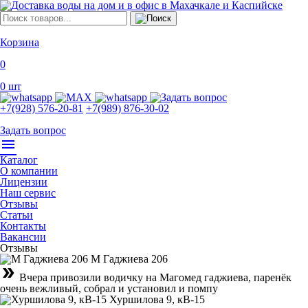
Корзина
0
0
шт
+7(928) 576-20-81
+7(989) 876-30-02
Задать вопрос
menu
Каталог
О компании
Лицензии
Наш сервис
Отзывы
Статьи
Контакты
Вакансии
Отзывы
М Гаджиева 206
double_arrow
Вчера привозили водичку на Магомед гаджиева, паренёк
очень вежливый, собрал и установил и помпу
Хуршилова 9, кВ-15