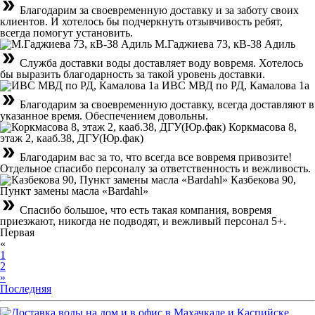
double_arrow
Благодарим за своевременную доставку и за заботу своих
клиентов. И хотелось бы подчеркнуть отзывчивость ребят,
всегда помогут установить.
М.Гаджиева 73, кВ-38 Адиль
double_arrow
Служба доставки воды доставляет воду вовремя. Хотелось
бы выразить благодарность за такой уровень доставки.
ИВС МВД по РД, Камалова 1а
double_arrow
Благодарим за своевременную доставку, всегда доставляют в
указанное время. Обеспечением довольны.
Коркмасова 8,
этаж 2, кааб.38, ДГУ(Юр.фак)
double_arrow
Благодарим вас за то, что всегда все вовремя привозите!
Отдельное спасибо персоналу за ответственность и вежливость.
Казбекова 90,
Пункт замены масла «Bardahl»
double_arrow
Спасибо большое, что есть такая компания, вовремя
приезжают, никогда не подводят, и вежливый персонал 5+.
Первая
«
1
2
»
Последняя