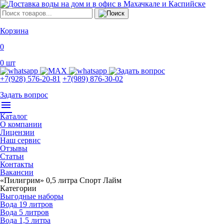
Корзина
0
0
шт
+7(928) 576-20-81
+7(989) 876-30-02
Задать вопрос
menu
Каталог
О компании
Лицензии
Наш сервис
Отзывы
Статьи
Контакты
Вакансии
«Пилигрим» 0,5 литра Спорт Лайм
Категории
Выгодные наборы
Вода 19 литров
Вода 5 литров
Вода 1,5 литра