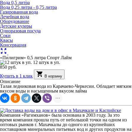
Вода 0,5 литра
Вода 0,25 литра - 0,75 литра
Газированная вода
Лечебная вода
Оборудование
Детские кулеры
Одноразовая посуда
Соки
Квасы
Консервация
zoom_out_map
«Пилигрим» 0,5 литра Спорт Лайм
12 штук в уп.
850 руб.
shopping_cart
Купить в 1 клик
В корзину
Описание
Талая ледниковая вода из Карачаево-Черкесии. Обладает мягким
вкусом воды и насыщенным вкусом лайма
Компания «Рагимханов» была основана в 2003 году. За это
время компания прошла путь от небольшой точки на одном из
оптовых рынков г. Махачкалы до одного из крупнейших
поставщиков минеральных питьевых вод и других продуктов на