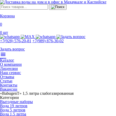
Корзина
0
0
шт
+7(928) 576-20-81
+7(989) 876-30-02
Задать вопрос
menu
Каталог
О компании
Лицензии
Наш сервис
Отзывы
Статьи
Контакты
Вакансии
«BabugenT» 1,5 литра слабогазированная
Категории
Выгодные наборы
Вода 19 литров
Вода 5 литров
Вода 1,5 литра