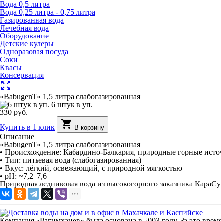
Вода 0,5 литра
Вода 0,25 литра - 0,75 литра
Газированная вода
Лечебная вода
Оборудование
Детские кулеры
Одноразовая посуда
Соки
Квасы
Консервация
zoom_out_map
«BabugenT» 1,5 литра слабогазированная
6 штук в уп.
330 руб.
shopping_cart
Купить в 1 клик
В корзину
Описание
«BabugenT» 1,5 литра слабогазированная
• Происхождение: Кабардино-Балкария, природные горные ист
• Тип: питьевая вода (слабогазированная)
• Вкус: лёгкий, освежающий, с природной мягкостью
• pH: ~7,2–7,6
Природная ледниковая вода из высокогорного заказника КараСу
Компания «Рагимханов» была основана в 2003 году. За это вре