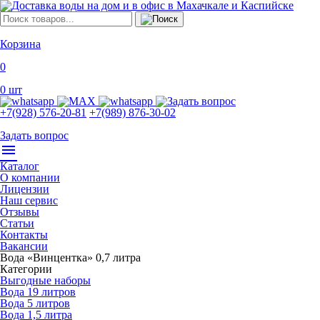
Корзина
0
0
шт
+7(928) 576-20-81
+7(989) 876-30-02
Задать вопрос
menu
Каталог
О компании
Лицензии
Наш сервис
Отзывы
Статьи
Контакты
Вакансии
Вода «Винцентка» 0,7 литра
Категории
Выгодные наборы
Вода 19 литров
Вода 5 литров
Вода 1,5 литра