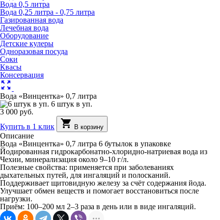
Вода 0,5 литра
Вода 0,25 литра - 0,75 литра
Газированная вода
Лечебная вода
Оборудование
Детские кулеры
Одноразовая посуда
Соки
Квасы
Консервация
zoom_out_map
Вода «Винцентка» 0,7 литра
6 штук в уп.
3 000 руб.
shopping_cart
Купить в 1 клик
В корзину
Описание
Вода «Винцентка» 0,7 литра 6 бутылок в упаковке
Йодированная гидрокарбонатно-хлоридно-натриевая вода из
Чехии, минерализация около 9–10 г/л.
Полезные свойства:
применяется при заболеваниях
дыхательных путей, для ингаляций и полосканий.
Поддерживает щитовидную железу за счёт содержания йода.
Улучшает обмен веществ и помогает восстановиться после
нагрузки.
Приём:
100–200 мл 2–3 раза в день или в виде ингаляций.