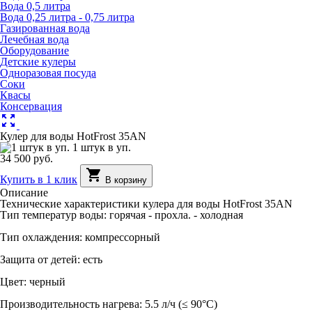
Вода 0,5 литра
Вода 0,25 литра - 0,75 литра
Газированная вода
Лечебная вода
Оборудование
Детские кулеры
Одноразовая посуда
Соки
Квасы
Консервация
zoom_out_map
Кулер для воды HotFrost 35AN
1 штук в уп.
34 500 руб.
shopping_cart
Купить в 1 клик
В корзину
Описание
Технические характеристики кулера для воды HotFrost 35AN
Тип температур воды: горячая - прохла. - холодная
Тип охлаждения: компрессорный
Защита от детей: есть
Цвет: черный
Производительность нагрева: 5.5 л/ч (≤ 90°C)