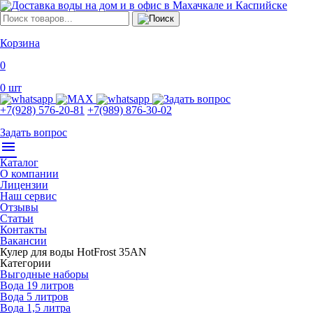
Корзина
0
0
шт
+7(928) 576-20-81
+7(989) 876-30-02
Задать вопрос
menu
Каталог
О компании
Лицензии
Наш сервис
Отзывы
Статьи
Контакты
Вакансии
Кулер для воды HotFrost 35AN
Категории
Выгодные наборы
Вода 19 литров
Вода 5 литров
Вода 1,5 литра