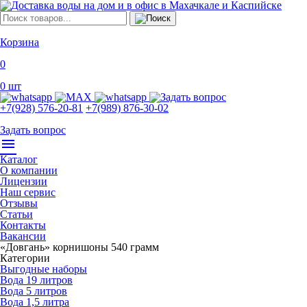
Корзина
0
0
шт
+7(928) 576-20-81
+7(989) 876-30-02
Задать вопрос
menu
Каталог
О компании
Лицензии
Наш сервис
Отзывы
Статьи
Контакты
Вакансии
«Довгань» корнишоны 540 грамм
Категории
Выгодные наборы
Вода 19 литров
Вода 5 литров
Вода 1,5 литра