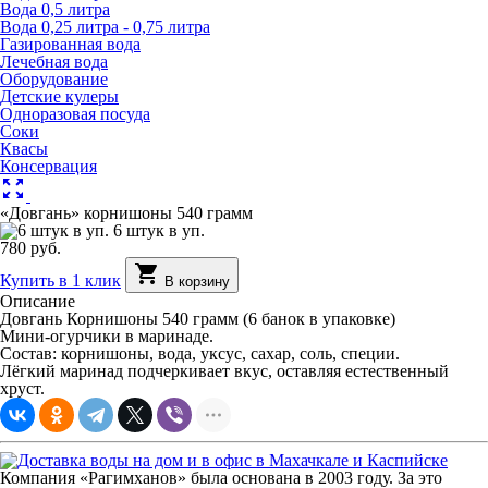
Вода 0,5 литра
Вода 0,25 литра - 0,75 литра
Газированная вода
Лечебная вода
Оборудование
Детские кулеры
Одноразовая посуда
Соки
Квасы
Консервация
zoom_out_map
«Довгань» корнишоны 540 грамм
6 штук в уп.
780 руб.
shopping_cart
Купить в 1 клик
В корзину
Описание
Довгань Корнишоны 540 грамм (6 банок в упаковке)
Мини-огурчики в маринаде.
Состав: корнишоны, вода, уксус, сахар, соль, специи.
Лёгкий маринад подчеркивает вкус, оставляя естественный
хруст.
Компания «Рагимханов» была основана в 2003 году. За это