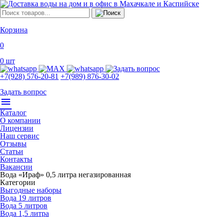
Корзина
0
0
шт
+7(928) 576-20-81
+7(989) 876-30-02
Задать вопрос
menu
Каталог
О компании
Лицензии
Наш сервис
Отзывы
Статьи
Контакты
Вакансии
Вода «Ираф» 0,5 литра негазированная
Категории
Выгодные наборы
Вода 19 литров
Вода 5 литров
Вода 1,5 литра