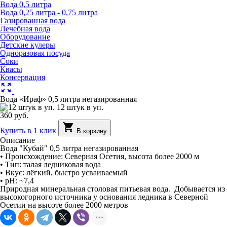
Вода 0,5 литра
Вода 0,25 литра - 0,75 литра
Газированная вода
Лечебная вода
Оборудование
Детские кулеры
Одноразовая посуда
Соки
Квасы
Консервация
zoom_out_map
Вода «Ираф» 0,5 литра негазированная
12 штук в уп.
360 руб.
shopping_cart
Купить в 1 клик
В корзину
Описание
Вода "Кубай" 0,5 литра негазированная
• Происхождение: Северная Осетия, высота более 2000 м
• Тип: талая ледниковая вода
• Вкус: лёгкий, быстро усваиваемый
• pH: ~7,4
Природная минеральная столовая питьевая вода. Добывается из
высокогорного источника у основания ледника в Северной
Осетии на высоте более 2000 метров