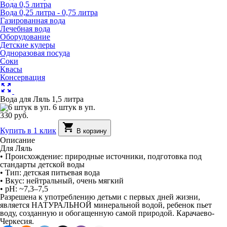
Вода 0,5 литра
Вода 0,25 литра - 0,75 литра
Газированная вода
Лечебная вода
Оборудование
Детские кулеры
Одноразовая посуда
Соки
Квасы
Консервация
zoom_out_map
Вода для Ляль 1,5 литра
6 штук в уп.
330 руб.
shopping_cart
Купить в 1 клик
В корзину
Описание
Для Ляль
• Происхождение: природные источники, подготовка под
стандарты детской воды
• Тип: детская питьевая вода
• Вкус: нейтральный, очень мягкий
• pH: ~7,3–7,5
Разрешена к употреблению детьми с первых дней жизни,
является НАТУРАЛЬНОЙ минеральной водой, ребенок пьет
воду, созданную и обогащенную самой природой. Карачаево-
Черкесия.