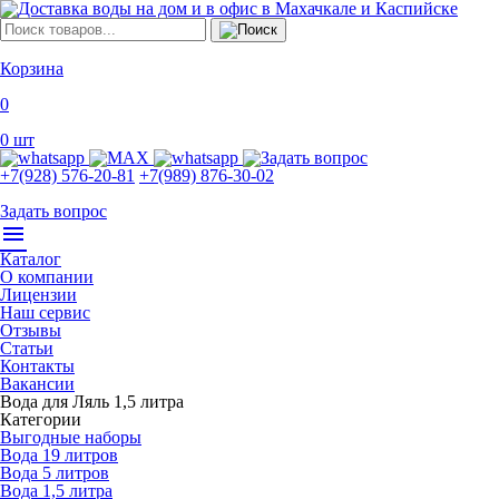
Корзина
0
0
шт
+7(928) 576-20-81
+7(989) 876-30-02
Задать вопрос
menu
Каталог
О компании
Лицензии
Наш сервис
Отзывы
Статьи
Контакты
Вакансии
Вода для Ляль 1,5 литра
Категории
Выгодные наборы
Вода 19 литров
Вода 5 литров
Вода 1,5 литра