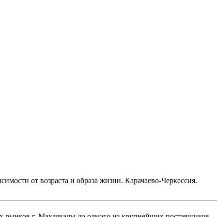
имости от возраста и образа жизни. Карачаево-Черкессия.
ых рынков г. Махачкалы до одного из крупнейших поставщиков