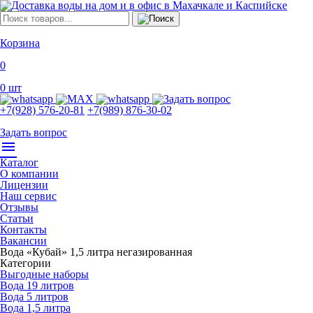
Корзина
0
0
шт
+7(928) 576-20-81
+7(989) 876-30-02
Задать вопрос
menu
Каталог
О компании
Лицензии
Наш сервис
Отзывы
Статьи
Контакты
Вакансии
Вода «Кубай» 1,5 литра негазированная
Категории
Выгодные наборы
Вода 19 литров
Вода 5 литров
Вода 1,5 литра