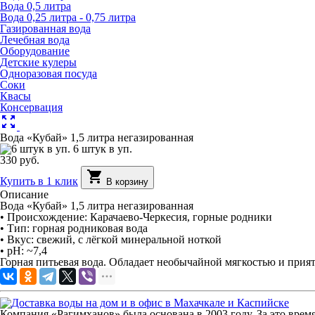
Вода 0,5 литра
Вода 0,25 литра - 0,75 литра
Газированная вода
Лечебная вода
Оборудование
Детские кулеры
Одноразовая посуда
Соки
Квасы
Консервация
zoom_out_map
Вода «Кубай» 1,5 литра негазированная
6 штук в уп.
330 руб.
shopping_cart
Купить в 1 клик
В корзину
Описание
Вода «Кубай» 1,5 литра негазированная
• Происхождение: Карачаево-Черкесия, горные родники
• Тип: горная родниковая вода
• Вкус: свежий, с лёгкой минеральной ноткой
• pH: ~7,4
Горная питьевая вода. Обладает необычайной мягкостью и прият
Компания «Рагимханов» была основана в 2003 году. За это вре