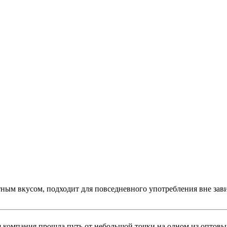
ным вкусом, подходит для повседневного употребления вне завис
мя компания прошла путь от небольшой точки на одном из оптов