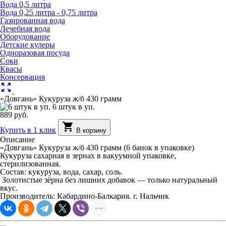
Вода 0,5 литра
Вода 0,25 литра - 0,75 литра
Газированная вода
Лечебная вода
Оборудование
Детские кулеры
Одноразовая посуда
Соки
Квасы
Консервация
zoom_out_map
«Довгань» Кукуруза ж/б 430 грамм
6 штук в уп.
889 руб.
shopping_cart
Купить в 1 клик
В корзину
Описание
«Довгань» Кукуруза ж/б 430 грамм (6 банок в упаковке)
Кукуруза сахарная в зернах в вакуумной упаковке,
стерилизованная.
Состав: кукуруза, вода, сахар, соль.
Золотистые зёрна без лишних добавок — только натуральный
вкус.
Производитель: Кабардино-Балкария. г. Нальчик