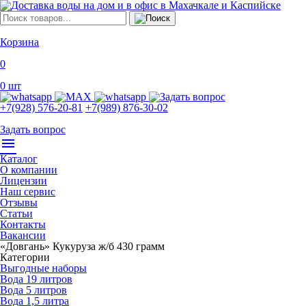
Корзина
0
0
шт
+7(928) 576-20-81
+7(989) 876-30-02
Задать вопрос
menu
Каталог
О компании
Лицензии
Наш сервис
Отзывы
Статьи
Контакты
Вакансии
«Довгань» Кукуруза ж/б 430 грамм
Категории
Выгодные наборы
Вода 19 литров
Вода 5 литров
Вода 1,5 литра