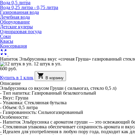
Вода 0,5 литра
Вода 0,25 литра - 0,75 литра
Газированная вода
Лечебная вода
Оборудование
Детские кулеры
Одноразовая посуда
Соки
Квасы
Консервация
zoom_out_map
Напиток Эльбрусинка вкус «сочная Груша» газированный стекло
12 штук в уп.
600 руб.
shopping_cart
Купить в 1 клик
В корзину
Описание
Эльбрусинка со вкусом Груши ( сильногаз, стекло 0,5 л)
- Тип напитка: Газированный безалкогольный
- Вкус: Груша
- Упаковка: Стеклянная бутылка
- Объем: 0,5 литра
- Газированность: Сильногазированный
Особенности:
- Напиток Эльбрусинка с ароматом груши — это освежающий бе
- Стеклянная упаковка обеспечивает сохранность аромата и вкус
- Идеален для употребления в любую пору года, подходит как дл