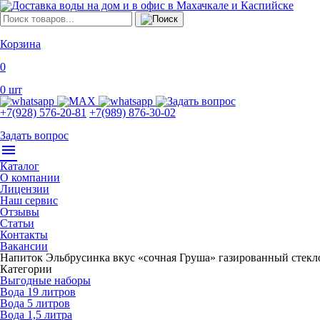
Корзина
0
0
шт
+7(928) 576-20-81
+7(989) 876-30-02
Задать вопрос
menu
Каталог
О компании
Лицензии
Наш сервис
Отзывы
Статьи
Контакты
Вакансии
Напиток Эльбрусинка вкус «сочная Груша» газированный стекло
Категории
Выгодные наборы
Вода 19 литров
Вода 5 литров
Вода 1,5 литра