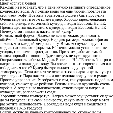
Цвет корпуса: белый
Каждый из нас знает, что в день нужно выпивать определённое
количество воды. А помимо воды мы ещё любим побаловать
себя чаем, кофе. Поэтому вода всегда должна быть доступна.
Очень выручает в этом плане кулер. Хорошо зарекомендовал
себя, например,
настольный кулер для воды Ecotronic H2-TE
.
Преимущества настольного кулера для воды Ecotronic H2-TE
Почему стоит
заказать настольный кулер
?
Компактный формат. Далеко не всегда можно установить
объёмный напольный кулер. Нередко размеры комнат, офисов
таковы, что каждый метр на счету. В таком случае выручит
модель настольного формата. Её точно можно установить где
угодно, сэкономив пространство. При этом работать такой
миниатюрный помощник будет ничуть не хуже крупного.
Оперативность работы. Модель Ecotronic H2-TE очень быстро и
нагревает, и охлаждает воду. Вы хотите выпить горячего чая или
взбодриться кофе? Кулер быстро выдаст воду нужной
температуры. Если же хотите освежиться в жаркий день, кулер и
тут выручит. Пара нажатий – и вот нужная вода у вас в руках.
Простое управление. Разобраться с тем, как управлять подобным
кулером, сможет даже ребёнок. Режим «нажим кружкой» очень
удобен. А отдельные выключатели, отвечающие за нагрев и
охлаждение, расположены сзади.
Хороший режим температур. Нагрев может осуществляться даже
до 94 градусов! Вы сами выбираете, какую именно воду в этот
раз хотите использовать. Прохладная вода будет находиться в
пределах 10-15 градусов.
Всегда можно визуально контролировать то, сколько воды