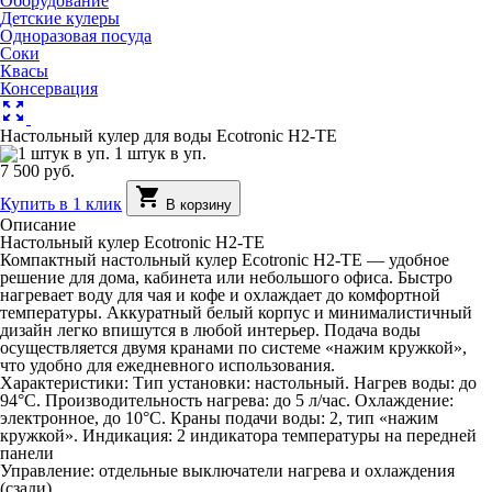
Оборудование
Детские кулеры
Одноразовая посуда
Соки
Квасы
Консервация
zoom_out_map
Настольный кулер для воды Ecotronic H2-TE
1 штук в уп.
7 500 руб.
shopping_cart
Купить в 1 клик
В корзину
Описание
Настольный кулер Ecotronic H2-TE
Компактный настольный кулер Ecotronic H2-TE — удобное
решение для дома, кабинета или небольшого офиса. Быстро
нагревает воду для чая и кофе и охлаждает до комфортной
температуры. Аккуратный белый корпус и минималистичный
дизайн легко впишутся в любой интерьер. Подача воды
осуществляется двумя кранами по системе «нажим кружкой»,
что удобно для ежедневного использования.
Характеристики: Тип установки: настольный. Нагрев воды: до
94°C. Производительность нагрева: до 5 л/час. Охлаждение:
электронное, до 10°C. Краны подачи воды: 2, тип «нажим
кружкой». Индикация: 2 индикатора температуры на передней
панели
Управление: отдельные выключатели нагрева и охлаждения
(сзади)