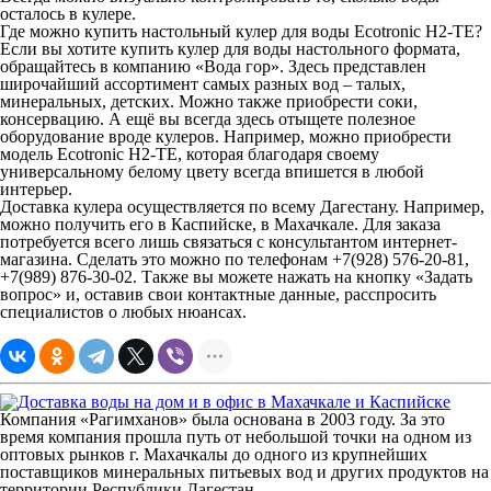
осталось в кулере.
Где можно купить настольный кулер для воды Ecotronic H2-TE?
Если вы хотите
купить кулер для воды
настольного формата,
обращайтесь в компанию «Вода гор». Здесь представлен
широчайший ассортимент самых разных вод – талых,
минеральных, детских. Можно также приобрести соки,
консервацию. А ещё вы всегда здесь отыщете полезное
оборудование вроде кулеров. Например, можно приобрести
модель Ecotronic H2-TE, которая благодаря своему
универсальному белому цвету всегда впишется в любой
интерьер.
Доставка кулера осуществляется по всему Дагестану. Например,
можно получить его
в Каспийске, в Махачкале
. Для заказа
потребуется всего лишь связаться с консультантом интернет-
магазина. Сделать это можно по телефонам +7(928) 576-20-81,
+7(989) 876-30-02. Также вы можете нажать на кнопку «Задать
вопрос» и, оставив свои контактные данные, расспросить
специалистов о любых нюансах.
Компания «Рагимханов» была основана в 2003 году. За это
время компания прошла путь от небольшой точки на одном из
оптовых рынков г. Махачкалы до одного из крупнейших
поставщиков минеральных питьевых вод и других продуктов на
территории Республики Дагестан.