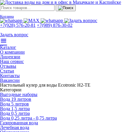
Корзина
+7(928) 576-20-81
+7(989) 876-30-02
Задать вопрос
menu
Каталог
О компании
Лицензии
Наш сервис
Отзывы
Статьи
Контакты
Вакансии
Настольный кулер для воды Ecotronic H2-TE
Категории
Выгодные наборы
Вода 19 литров
Вода 5 литров
Вода 1,5 литра
Вода 0,5 литра
Вода 0,25 литра - 0,75 литра
Газированная вода
Лечебная вода