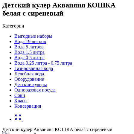
Детский кулер Акваняня КОШКА
белая с сиреневый
Категории
Выгодные наборы
Вода 19 литров
Вода 5 литров
Вода 1,5 литра
Вода 0,5 литра
Вода 0,25 литра - 0,75 литра
Газированная вода
Лечебная вода
Оборудование
Детские кулеры
Одноразовая посуда
Соки
Квасы
Консервация
zoom_out_map
Детский кулер Акваняня КОШКА белая с сиреневый