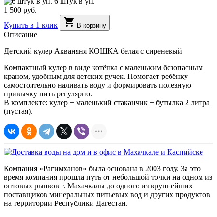
6 штук в уп.
1 500 руб.
shopping_cart
Купить в 1 клик
В корзину
Описание
Детский кулер Акваняня КОШКА белая с сиреневый
Компактный кулер в виде котёнка с маленьким безопасным
краном, удобным для детских ручек. Помогает ребёнку
самостоятельно наливать воду и формировать полезную
привычку пить регулярно.
В комплекте: кулер + маленький стаканчик + бутылка 2 литра
(пустая).
Компания «Рагимханов» была основана в 2003 году. За это
время компания прошла путь от небольшой точки на одном из
оптовых рынков г. Махачкалы до одного из крупнейших
поставщиков минеральных питьевых вод и других продуктов
на территории Республики Дагестан.