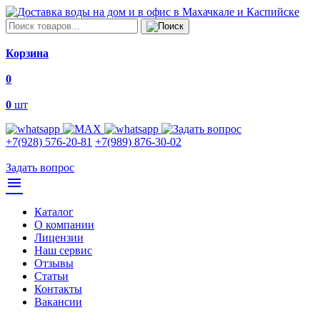
Корзина
0
0
шт
+7(928) 576-20-81
+7(989) 876-30-02
Задать вопрос
menu
Каталог
О компании
Лицензии
Наш сервис
Отзывы
Статьи
Контакты
Вакансии