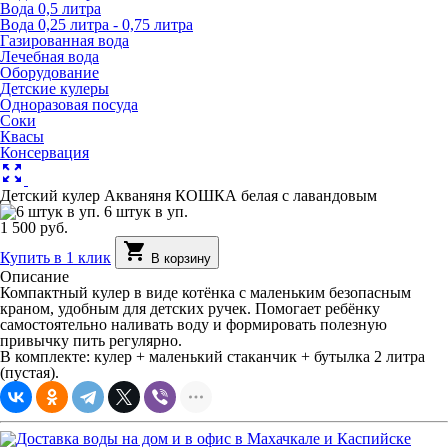
Вода 0,5 литра
Вода 0,25 литра - 0,75 литра
Газированная вода
Лечебная вода
Оборудование
Детские кулеры
Одноразовая посуда
Соки
Квасы
Консервация
zoom_out_map
Детский кулер Акваняня КОШКА белая с лавандовым
6 штук в уп.
1 500 руб.
shopping_cart
Купить в 1 клик
В корзину
Описание
Компактный кулер в виде котёнка с маленьким безопасным
краном, удобным для детских ручек. Помогает ребёнку
самостоятельно наливать воду и формировать полезную
привычку пить регулярно.
В комплекте: кулер + маленький стаканчик + бутылка 2 литра
(пустая).