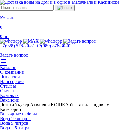
Корзина
0
0
шт
+7(928) 576-20-81
+7(989) 876-30-02
Задать вопрос
menu
Каталог
О компании
Лицензии
Наш сервис
Отзывы
Статьи
Контакты
Вакансии
Детский кулер Акваняня КОШКА белая с лавандовым
Категории
Выгодные наборы
Вода 19 литров
Вода 5 литров
Вода 1,5 литра