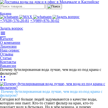
Корзина
+7(928) 576-20-81
+7(989) 876-30-02
Задать вопрос
menu
Каталог
О компании
Лицензии
Наш сервис
Отзывы
Статьи
Контакты
Вакансии
Почему бутилированная вода лучше, чем вода из под крана с
фильтром?
zoom_out_map
Почему бутилированная вода лучше, чем вода из-под крана с
фильтром?
Сегодня всё больше людей задумываются о качестве воды,
которую они пьют. Кто-то ставит фильтр на кран, кто-то
покупает воду в бутылках. Но в чём разница, и почему