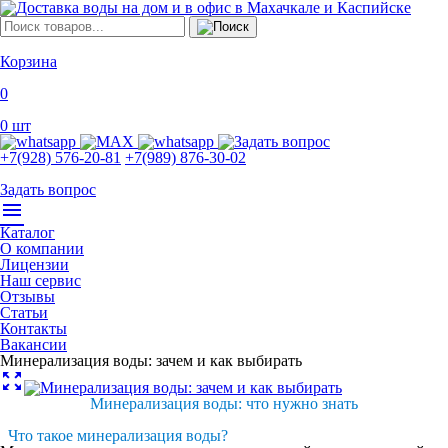
Корзина
0
0
шт
+7(928) 576-20-81
+7(989) 876-30-02
Задать вопрос
menu
Каталог
О компании
Лицензии
Наш сервис
Отзывы
Статьи
Контакты
Вакансии
Минерализация воды: зачем и как выбирать
zoom_out_map
Минерализация воды: что нужно знать
Что такое минерализация воды?