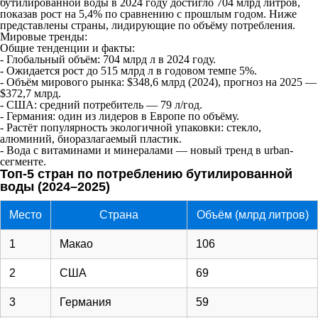
бутилированной воды в 2024 году достигло 704 млрд литров,
показав рост на 5,4% по сравнению с прошлым годом. Ниже
представлены страны, лидирующие по объёму потребления.
Мировые тренды:
Общие тенденции и факты:
- Глобальный объём: 704 млрд л в 2024 году.
- Ожидается рост до 515 млрд л в годовом темпе 5%.
- Объём мирового рынка: $348,6 млрд (2024), прогноз на 2025 —
$372,7 млрд.
- США: средний потребитель — 79 л/год.
- Германия: один из лидеров в Европе по объёму.
- Растёт популярность экологичной упаковки: стекло,
алюминий, биоразлагаемый пластик.
- Вода с витаминами и минералами — новый тренд в urban-
сегменте.
Топ‑5 стран по потреблению бутилированной
воды (2024–2025)
Место
Страна
Объём (млрд литров)
1
Макао
106
2
США
69
3
Германия
59