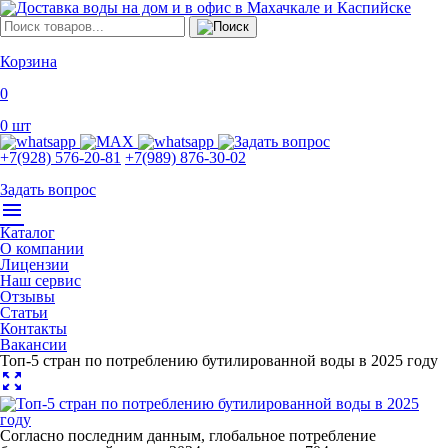
Корзина
0
0
шт
+7(928) 576-20-81
+7(989) 876-30-02
Задать вопрос
menu
Каталог
О компании
Лицензии
Наш сервис
Отзывы
Статьи
Контакты
Вакансии
Топ-5 стран по потреблению бутилированной воды в 2025 году
zoom_out_map
Согласно последним данным, глобальное потребление