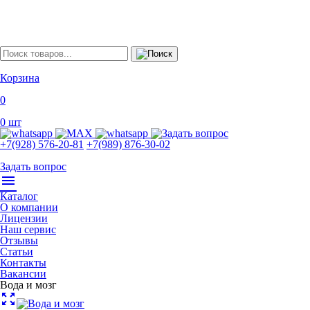
Корзина
0
0
шт
+7(928) 576-20-81
+7(989) 876-30-02
Задать вопрос
menu
Каталог
О компании
Лицензии
Наш сервис
Отзывы
Статьи
Контакты
Вакансии
Вода и мозг
zoom_out_map