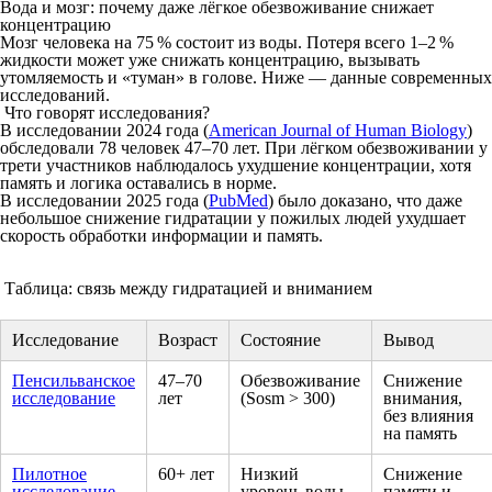
Вода и мозг: почему даже лёгкое обезвоживание снижает
концентрацию
Мозг человека на 75 % состоит из воды. Потеря всего 1–2 %
жидкости может уже снижать концентрацию, вызывать
утомляемость и «туман» в голове. Ниже — данные современных
исследований.
Что говорят исследования?
В
исследовании 2024 года
(
American Journal of Human Biology
)
обследовали 78 человек 47–70 лет. При лёгком обезвоживании у
трети участников наблюдалось
ухудшение концентрации
, хотя
память и логика оставались в норме.
В
исследовании 2025 года
(
PubMed
) было доказано, что даже
небольшое снижение гидратации у пожилых людей ухудшает
скорость обработки информации и память.
Таблица: связь между гидратацией и вниманием
Исследование
Возраст
Состояние
Вывод
Пенсильванское
47–70
Обезвоживание
Снижение
исследование
лет
(Sosm > 300)
внимания,
без влияния
на память
Пилотное
60+ лет
Низкий
Снижение
исследование
уровень воды
памяти и