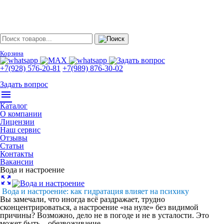
Корзина
+7(928) 576-20-81
+7(989) 876-30-02
Задать вопрос
menu
Каталог
О компании
Лицензии
Наш сервис
Отзывы
Статьи
Контакты
Вакансии
Вода и настроение
zoom_out_map
Вода и настроение: как гидратация влияет на психику
Вы замечали, что иногда всё раздражает, трудно
сконцентрироваться, а настроение «на нуле» без видимой
причины? Возможно, дело не в погоде и не в усталости. Это
может быть...
обезвоживание
.