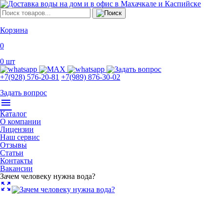
Корзина
0
0
шт
+7(928) 576-20-81
+7(989) 876-30-02
Задать вопрос
menu
Каталог
О компании
Лицензии
Наш сервис
Отзывы
Статьи
Контакты
Вакансии
Зачем человеку нужна вода?
zoom_out_map